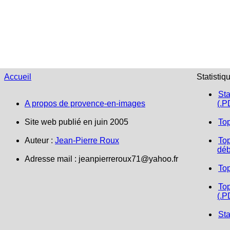
Accueil
Statistiq
Sta
A propos de provence-en-images
(.P
Site web publié en juin 2005
To
Auteur :
Jean-Pierre Roux
Top
déb
Adresse mail :
jeanpierreroux71@yahoo.fr
To
Top
(.P
Sta