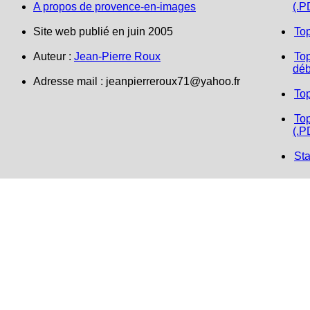
A propos de provence-en-images
(.P
Site web publié en juin 2005
To
Auteur :
Jean-Pierre Roux
Top
déb
Adresse mail :
jeanpierreroux71@yahoo.fr
To
Top
(.P
Sta