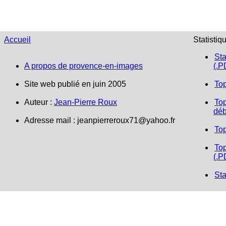
Accueil
Statistiq
Sta
A propos de provence-en-images
(.P
Site web publié en juin 2005
To
Auteur :
Jean-Pierre Roux
Top
déb
Adresse mail :
jeanpierreroux71@yahoo.fr
To
Top
(.P
Sta