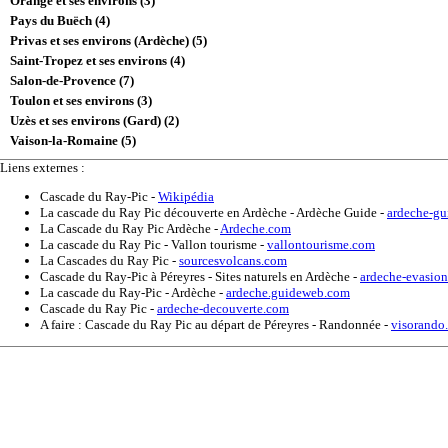
Orange et ses environs (3)
Pays du Buëch (4)
Privas et ses environs (Ardèche) (5)
Saint-Tropez et ses environs (4)
Salon-de-Provence (7)
Toulon et ses environs (3)
Uzès et ses environs (Gard) (2)
Vaison-la-Romaine (5)
Liens externes :
Cascade du Ray-Pic
-
Wikipédia
La cascade du Ray Pic découverte en Ardèche - Ardèche Guide
-
ardeche-gu
La Cascade du Ray Pic Ardèche
-
Ardeche.com
La cascade du Ray Pic - Vallon tourisme
-
vallontourisme.com
La Cascades du Ray Pic
-
sourcesvolcans.com
Cascade du Ray-Pic à Péreyres - Sites naturels en Ardèche
-
ardeche-evasio
La cascade du Ray-Pic - Ardèche
-
ardeche.guideweb.com
Cascade du Ray Pic
-
ardeche-decouverte.com
A faire : Cascade du Ray Pic au départ de Péreyres - Randonnée
-
visorando