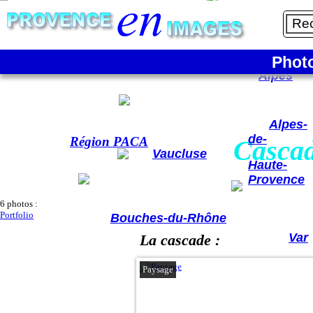
Cascade du Ray-Pic - La cascade
La France
Phot
Hautes-
Alpes
Alpes-
de-
Région PACA
Cascad
Vaucluse
Haute-
Provence
6 photos :
Portfolio
Bouches-du-Rhône
Var
La cascade :
Paysage