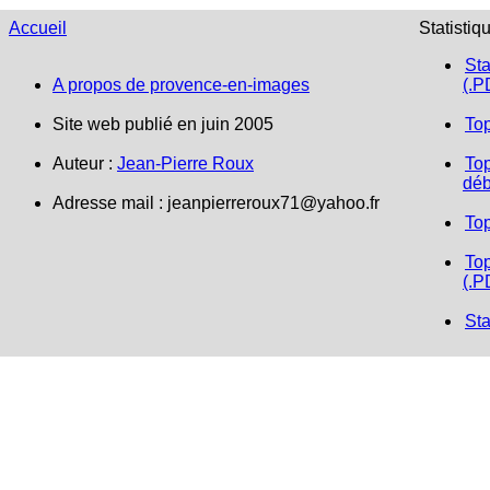
Accueil
Statistiq
Sta
A propos de provence-en-images
(.P
Site web publié en juin 2005
To
Auteur :
Jean-Pierre Roux
Top
déb
Adresse mail :
jeanpierreroux71@yahoo.fr
To
Top
(.P
Sta