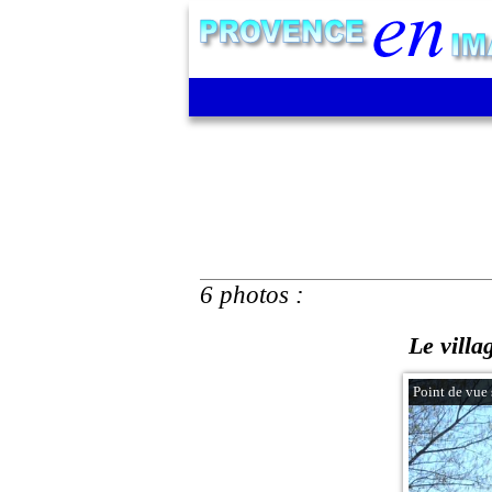
6 photos :
Le villa
Point de vue 