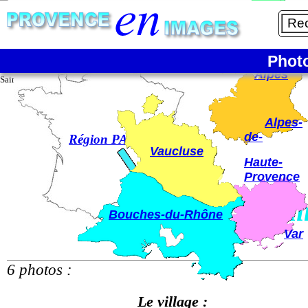
6/6
6 - Point de vue sur le village
La France
Phot
Hautes-
Alpes
Saint-Cannat - Le village
Alpes-
de-
Région PACA
Vaucluse
Haute-
Provence
Sai
Bouches-du-Rhône
Var
6 photos :
Le village :