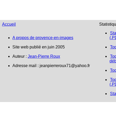
Accueil
Statistiq
Sta
A propos de provence-en-images
(.P
Site web publié en juin 2005
To
Auteur :
Jean-Pierre Roux
Top
déb
Adresse mail :
jeanpierreroux71@yahoo.fr
To
Top
(.P
Sta