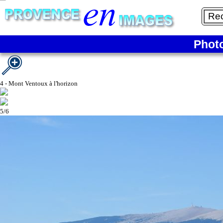
4/6
Phot
4 - Mont Ventoux à l'horizon
5/6