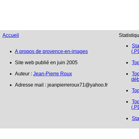
Accueil
Statistiq
Sta
A propos de provence-en-images
(.P
Site web publié en juin 2005
To
Auteur :
Jean-Pierre Roux
Top
déb
Adresse mail :
jeanpierreroux71@yahoo.fr
To
Top
(.P
Sta