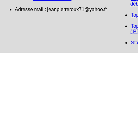
déb
Adresse mail :
jeanpierreroux71@yahoo.fr
To
Top
(.P
Sta