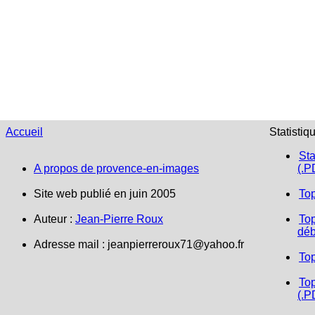
Accueil
Statistiq
Sta
A propos de provence-en-images
(.P
Site web publié en juin 2005
To
Auteur :
Jean-Pierre Roux
Top
déb
Adresse mail :
jeanpierreroux71@yahoo.fr
To
Top
(.P