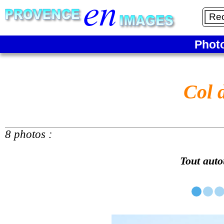
Phot
Col 
8 photos :
Tout aut