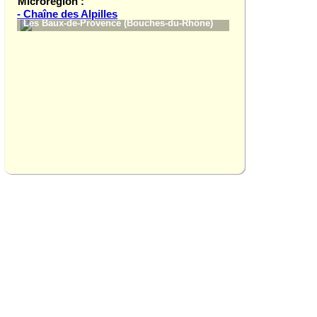
Microrégion :
- Chaîne des Alpilles
Les Baux-de-Provence (Bouches-du-Rhône)
La Caume (Bouche