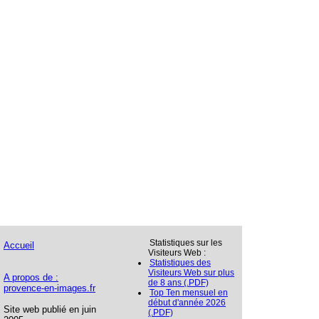
Statistiques sur les
Accueil
Visiteurs Web :
Statistiques des
Visiteurs Web sur plus
A propos de :
de 8 ans (.PDF)
provence-en-images.fr
Top Ten mensuel en
début d'année 2026
Site web publié en juin
(.PDF)