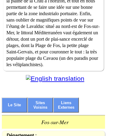
la plaine de la Crau à l'horizon, et tout en nous
permettant de se faire une idée sur une bonne
partie de la zone industrialo portuaire. Enfin,
sans oublier de magnifiques points de vue sur
l’étang de Lavalduc situé au nord-est de Fos-sur-
Mer, le littoral Méditerranéen vaut également un
détour, dont un port de plai-sance encerclé de
plages, dont la Plage de Fos, la petite plage
Saint-Gervais, et pour couronner le tout : la très
populaire plage du Cavaou (un des paradis pour
les véliplanchistes).
Sites
Liens
Le Site
Voisins
Externes
Fos-sur-Mer
Département :