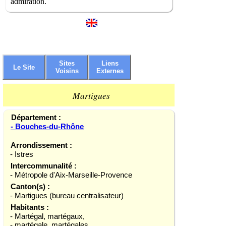
admiration.
Sites
Liens
Le Site
Voisins
Externes
Martigues
Département :
- Bouches-du-Rhône
Arrondissement :
- Istres
Intercommunalité :
- Métropole d'Aix-Marseille-Provence
Canton(s) :
- Martigues (bureau centralisateur)
Habitants :
- Martégal, martégaux,
- martégale, martégales