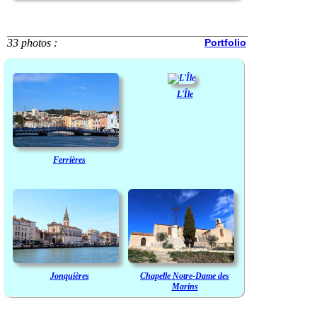
33 photos :
Portfolio
L'Île
Ferrières
Jonquières
Chapelle Notre-Dame des
Marins