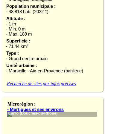
Population municipale :
- 48 818 hab. (2022 ^)
Altitude :
- 1 m
- Min. 0 m
- Max. 189 m
Superficie :
- 71,44 km²
Type :
- Grand centre urbain
Unité urbaine :
- Marseille - Aix-en-Provence (banlieue)
Recherche de sites par infos précises
Microrégion :
- Martigues et ses environs
Carro (Bouches-du-Rhône)