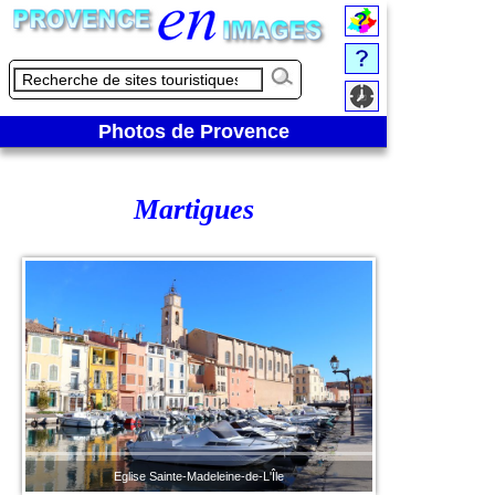
Photos de Provence
Martigues
Eglise Sainte-Madeleine-de-L'Île