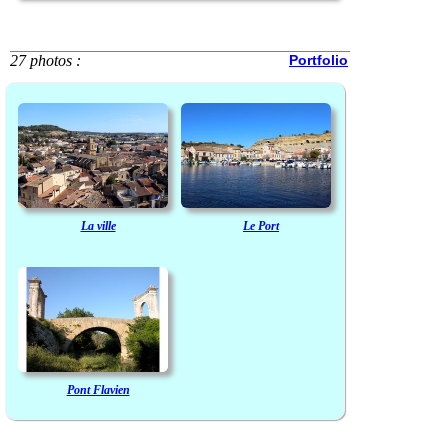
27 photos :
Portfolio
La ville
Le Port
Pont Flavien