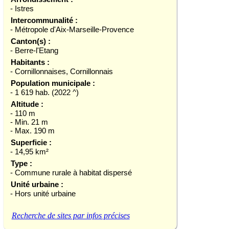
- Istres
Intercommunalité :
- Métropole d'Aix-Marseille-Provence
Canton(s) :
- Berre-l'Etang
Habitants :
- Cornillonnaises, Cornillonnais
Population municipale :
- 1 619 hab. (2022 ^)
Altitude :
- 110 m
- Min. 21 m
- Max. 190 m
Superficie :
- 14,95 km²
Type :
- Commune rurale à habitat dispersé
Unité urbaine :
- Hors unité urbaine
Recherche de sites par infos précises