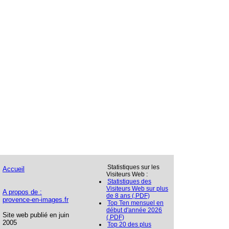
Statistiques sur les
Accueil
Visiteurs Web :
Statistiques des
Visiteurs Web sur plus
A propos de :
de 8 ans (.PDF)
provence-en-images.fr
Top Ten mensuel en
début d'année 2026
Site web publié en juin
(.PDF)
2005
Top 20 des plus