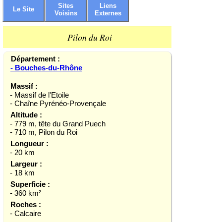
Sites
Liens
Le Site
Voisins
Externes
Pilon du Roi
Département :
- Bouches-du-Rhône
Massif :
- Massif de l'Etoile
- Chaîne Pyrénéo-Provençale
Altitude :
- 779 m, tête du Grand Puech
- 710 m, Pilon du Roi
Longueur :
- 20 km
Largeur :
- 18 km
Superficie :
- 360 km²
Roches :
- Calcaire