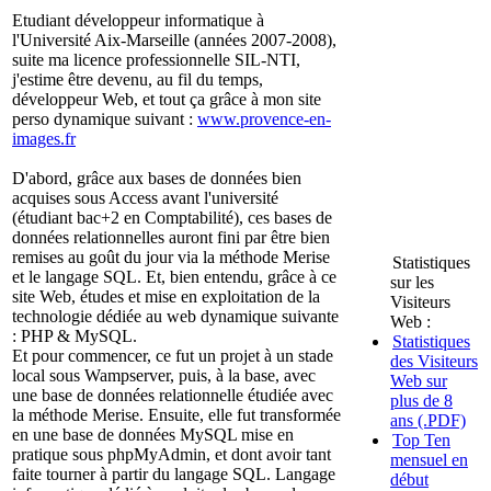
Etudiant développeur informatique à
l'Université Aix-Marseille (années 2007-2008),
suite ma licence professionnelle SIL-NTI,
j'estime être devenu, au fil du temps,
développeur Web, et tout ça grâce à mon site
perso dynamique suivant :
www.provence-en-
images.fr
D'abord, grâce aux bases de données bien
acquises sous Access avant l'université
(étudiant bac+2 en Comptabilité), ces bases de
données relationnelles auront fini par être bien
remises au goût du jour via la méthode Merise
Statistiques
et le langage SQL. Et, bien entendu, grâce à ce
sur les
site Web, études et mise en exploitation de la
Visiteurs
technologie dédiée au web dynamique suivante
Web :
: PHP & MySQL.
Statistiques
Et pour commencer, ce fut un projet à un stade
des Visiteurs
local sous Wampserver, puis, à la base, avec
Web sur
une base de données relationnelle étudiée avec
plus de 8
la méthode Merise. Ensuite, elle fut transformée
ans (.PDF)
en une base de données MySQL mise en
Top Ten
pratique sous phpMyAdmin, et dont avoir tant
mensuel en
faite tourner à partir du langage SQL. Langage
début