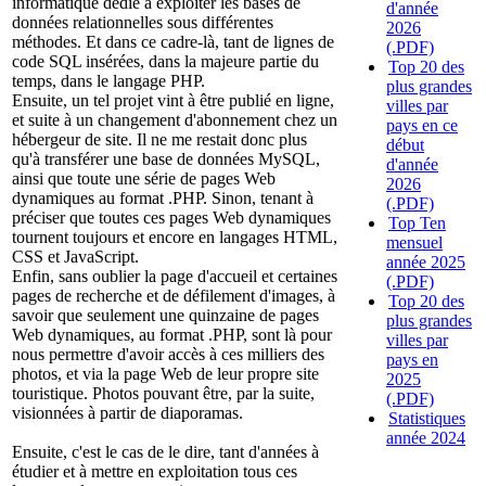
informatique dédié à exploiter les bases de
d'année
données relationnelles sous différentes
2026
méthodes. Et dans ce cadre-là, tant de lignes de
(.PDF)
code SQL insérées, dans la majeure partie du
Top 20 des
temps, dans le langage PHP.
plus grandes
Ensuite, un tel projet vint à être publié en ligne,
villes par
et suite à un changement d'abonnement chez un
pays en ce
hébergeur de site. Il ne me restait donc plus
début
qu'à transférer une base de données MySQL,
d'année
ainsi que toute une série de pages Web
2026
dynamiques au format .PHP. Sinon, tenant à
(.PDF)
préciser que toutes ces pages Web dynamiques
Top Ten
tournent toujours et encore en langages HTML,
mensuel
CSS et JavaScript.
année 2025
Enfin, sans oublier la page d'accueil et certaines
(.PDF)
pages de recherche et de défilement d'images, à
Top 20 des
savoir que seulement une quinzaine de pages
plus grandes
Web dynamiques, au format .PHP, sont là pour
villes par
nous permettre d'avoir accès à ces milliers des
pays en
photos, et via la page Web de leur propre site
2025
touristique. Photos pouvant être, par la suite,
(.PDF)
visionnées à partir de diaporamas.
Statistiques
année 2024
Ensuite, c'est le cas de le dire, tant d'années à
étudier et à mettre en exploitation tous ces