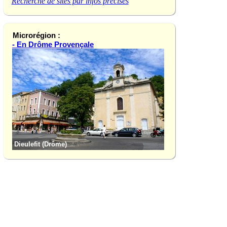
Recherche de sites par infos précises
Microrégion :
- En Drôme Provençale
Dieulefit (Drôme)
La Garde-Adhémar 