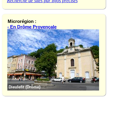
Recherche de sites par infos précises
Microrégion :
- En Drôme Provençale
Dieulefit (Drôme)
La Garde-Adhémar 