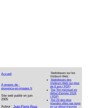
Statistiques sur les
Accueil
Visiteurs Web :
Statistiques des
Visiteurs Web sur plus
A propos de :
de 8 ans (.PDF)
provence-en-images.fr
Top Ten mensuel en
début d'année 2026
Site web publié en juin
(.PDF)
2005
Top 20 des plus
grandes villes par pays
Auteur :
Jean-Pierre Roux
en ce début d'année