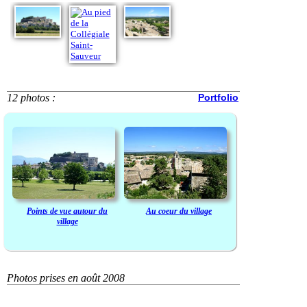
12 photos :
Portfolio
Points de vue autour du
Au coeur du village
village
Photos prises en août 2008