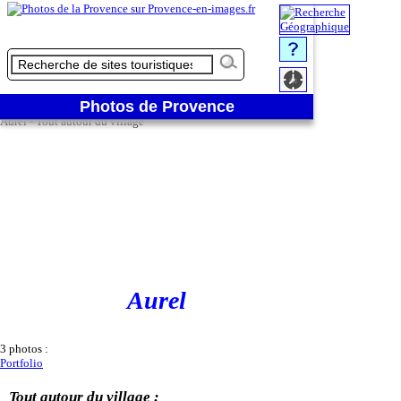
2/3
2 - Zoom sur le village
Photos de Provence
❮
❯
Aurel - Tout autour du village
Aurel
3 photos :
Portfolio
Tout autour du village :