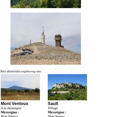
Aux alentours
neighboring sites
Mont Ventoux
Sault
A la montagne
Village
Microrégion :
Microrégion :
Mont Ventoux
Mont Ventoux