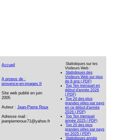
Statistiques sur les
Accueil
Visiteurs Web :
Statistiques des
Visiteurs Web sur plus
A propos de :
de 8 ans (.PDF)
provence-en-images.fr
Top Ten mensuel en
début d'année 2026
Site web publié en juin
(.PDF)
2005
Top 20 des plus
grandes villes par pays
Auteur :
Jean-Pierre Roux
en ce début d'année
2026 (.PDF)
Adresse mail :
Top Ten mensuel
année 2025 (.PDF)
jeanpierreroux71@yahoo.fr
Top 20 des plus
grandes villes par pays
en 2025 (.PDF)
Statistiques année