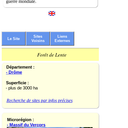
guerre mondiale.
Sites
Liens
Le Site
Voisins
Externes
Forêt de Lente
Département :
- Drôme
Superficie :
- plus de 3000 ha
Recherche de sites par infos précises
Microrégion :
- Massif du Vercors