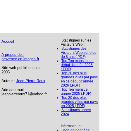
Statistiques sur les
Accueil
Visiteurs Web :
Statistiques des
Visiteurs Web sur plus
A propos de :
de 8 ans (.PDF)
provence-en-images.fr
Top Ten mensuel en
début d'année 2026
Site web publié en juin
(.PDF)
2005
Top 20 des plus
grandes villes par pays
Auteur :
Jean-Pierre Roux
en ce début d'année
2026 (.PDF)
Adresse mail :
Top Ten mensuel
année 2025 (.PDF)
jeanpierreroux71@yahoo.fr
Top 20 des plus
grandes villes par pays
en 2025 (.PDF)
Statistiques année
2024
Informatique :
Base de données