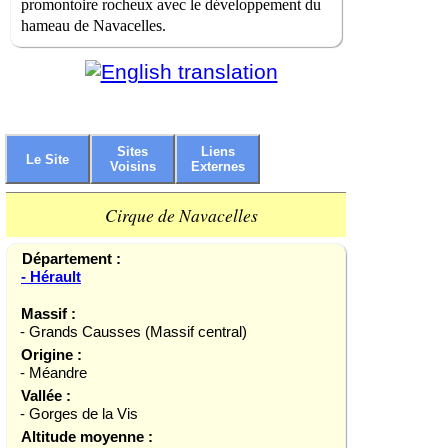
promontoire rocheux avec le développement du
hameau de Navacelles.
Sites
Liens
Le Site
Voisins
Externes
Cirque de Navacelles
Département :
- Hérault
Massif :
- Grands Causses (Massif central)
Origine :
- Méandre
Vallée :
- Gorges de la Vis
Altitude moyenne :