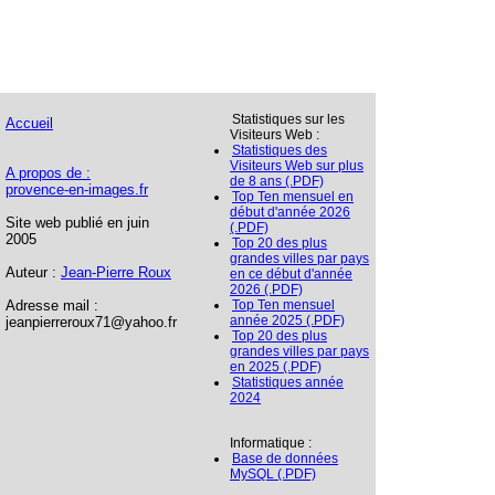
Statistiques sur les
Accueil
Visiteurs Web :
Statistiques des
Visiteurs Web sur plus
A propos de :
de 8 ans (.PDF)
provence-en-images.fr
Top Ten mensuel en
début d'année 2026
Site web publié en juin
(.PDF)
2005
Top 20 des plus
grandes villes par pays
Auteur :
Jean-Pierre Roux
en ce début d'année
2026 (.PDF)
Adresse mail :
Top Ten mensuel
année 2025 (.PDF)
jeanpierreroux71@yahoo.fr
Top 20 des plus
grandes villes par pays
en 2025 (.PDF)
Statistiques année
2024
Informatique :
Base de données
MySQL (.PDF)