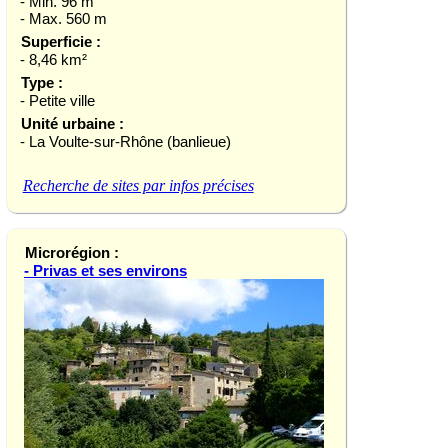
- Min. 96 m
- Max. 560 m
Superficie :
- 8,46 km²
Type :
- Petite ville
Unité urbaine :
- La Voulte-sur-Rhône (banlieue)
Recherche de sites par infos précises
Microrégion :
- Privas et ses environs