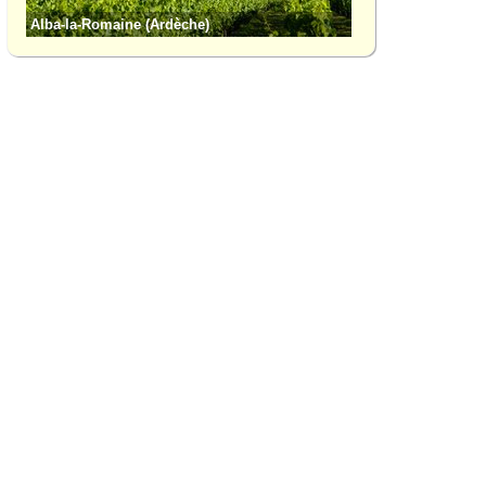
Alba-la-Romaine (Ardèche)
Gorges de l'Ardèch