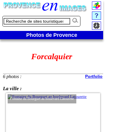
Photos de Provence
Forcalquier
6 photos :
Portfolio
La ville :
Fontaine du Bourguet au boulevard Latourette
Entrée de la cathédral