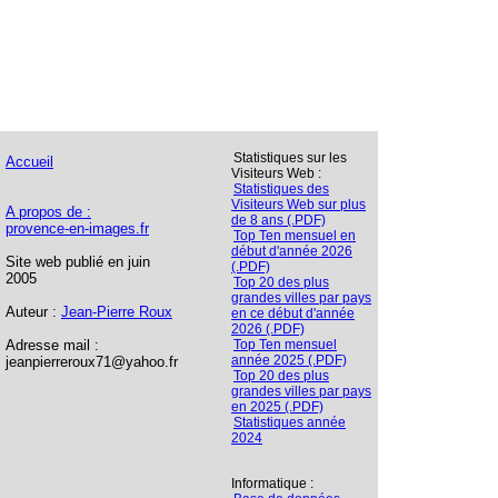
Statistiques sur les
Accueil
Visiteurs Web :
Statistiques des
Visiteurs Web sur plus
A propos de :
de 8 ans (.PDF)
provence-en-images.fr
Top Ten mensuel en
début d'année 2026
Site web publié en juin
(.PDF)
2005
Top 20 des plus
grandes villes par pays
Auteur :
Jean-Pierre Roux
en ce début d'année
2026 (.PDF)
Adresse mail :
Top Ten mensuel
année 2025 (.PDF)
jeanpierreroux71@yahoo.fr
Top 20 des plus
grandes villes par pays
en 2025 (.PDF)
Statistiques année
2024
Informatique :