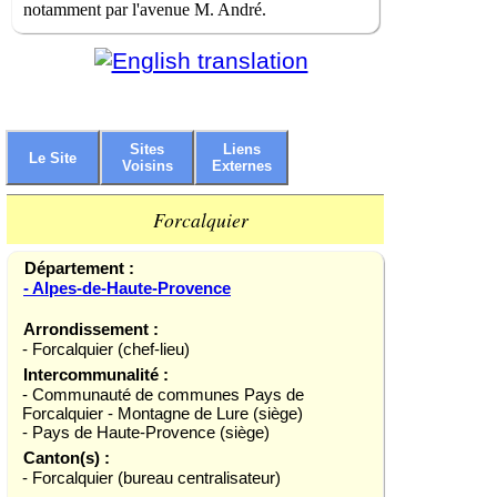
notamment par l'avenue M. André.
Sites
Liens
Le Site
Voisins
Externes
Forcalquier
Département :
- Alpes-de-Haute-Provence
Arrondissement :
- Forcalquier (chef-lieu)
Intercommunalité :
- Communauté de communes Pays de
Forcalquier - Montagne de Lure (siège)
- Pays de Haute-Provence (siège)
Canton(s) :
- Forcalquier (bureau centralisateur)