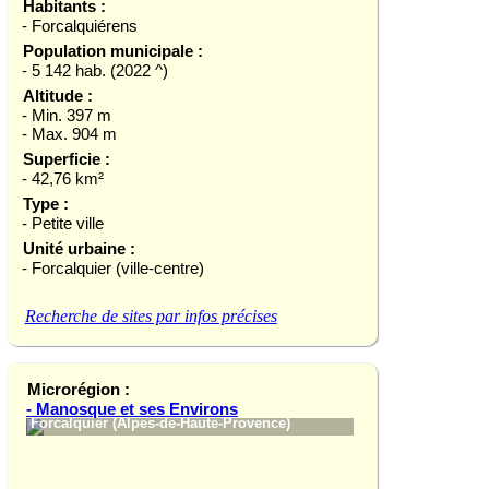
Habitants :
- Forcalquiérens
Population municipale :
- 5 142 hab. (2022 ^)
Altitude :
- Min. 397 m
- Max. 904 m
Superficie :
- 42,76 km²
Type :
- Petite ville
Unité urbaine :
- Forcalquier (ville-centre)
Recherche de sites par infos précises
Microrégion :
- Manosque et ses Environs
Forcalquier (Alpes-de-Haute-Provence)