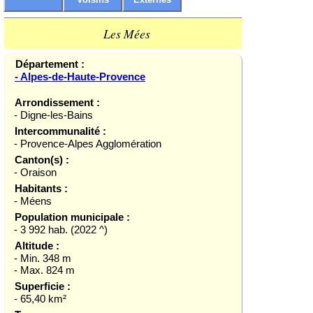
Les Mées
Département :
- Alpes-de-Haute-Provence
Arrondissement :
- Digne-les-Bains
Intercommunalité :
- Provence-Alpes Agglomération
Canton(s) :
- Oraison
Habitants :
- Méens
Population municipale :
- 3 992 hab. (2022 ^)
Altitude :
- Min. 348 m
- Max. 824 m
Superficie :
- 65,40 km²