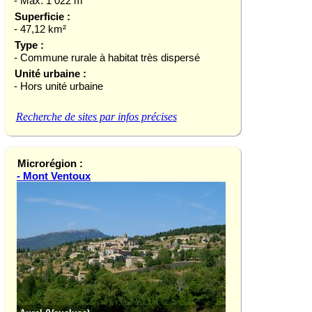
- Max. 1 022 m
Superficie :
- 47,12 km²
Type :
- Commune rurale à habitat très dispersé
Unité urbaine :
- Hors unité urbaine
Recherche de sites par infos précises
Microrégion :
- Mont Ventoux