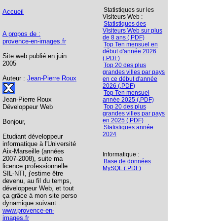
Statistiques sur les
Accueil
Visiteurs Web :
Statistiques des
Visiteurs Web sur plus
A propos de :
de 8 ans (.PDF)
provence-en-images.fr
Top Ten mensuel en
début d'année 2026
Site web publié en juin
(.PDF)
2005
Top 20 des plus
grandes villes par pays
Auteur :
Jean-Pierre Roux
en ce début d'année
2026 (.PDF)
Top Ten mensuel
Jean-Pierre Roux
année 2025 (.PDF)
Développeur Web
Top 20 des plus
grandes villes par pays
en 2025 (.PDF)
Bonjour,
Statistiques année
2024
Etudiant développeur
informatique à l'Université
Aix-Marseille (années
Informatique :
2007-2008), suite ma
Base de données
licence professionnelle
MySQL (.PDF)
SIL-NTI, j'estime être
devenu, au fil du temps,
développeur Web, et tout
ça grâce à mon site perso
dynamique suivant :
www.provence-en-
images.fr