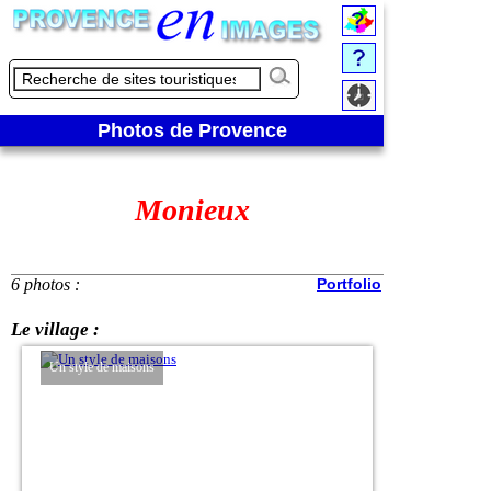
Photos de Provence
Monieux
6 photos :
Portfolio
Le village :
Un style de maisons
Point de vue sur le vi