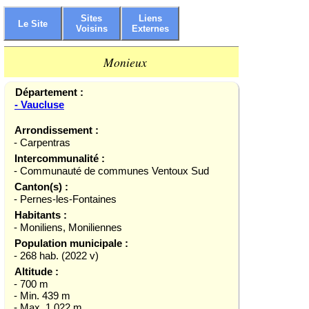
Sites
Liens
Le Site
Voisins
Externes
Monieux
Département :
- Vaucluse
Arrondissement :
- Carpentras
Intercommunalité :
- Communauté de communes Ventoux Sud
Canton(s) :
- Pernes-les-Fontaines
Habitants :
- Moniliens, Moniliennes
Population municipale :
- 268 hab. (2022 v)
Altitude :
- 700 m
- Min. 439 m
- Max. 1 022 m