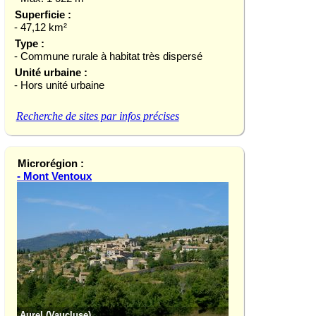
Superficie :
- 47,12 km²
Type :
- Commune rurale à habitat très dispersé
Unité urbaine :
- Hors unité urbaine
Recherche de sites par infos précises
Microrégion :
- Mont Ventoux
Aurel (Vaucluse)
Le Barroux (Vauclu