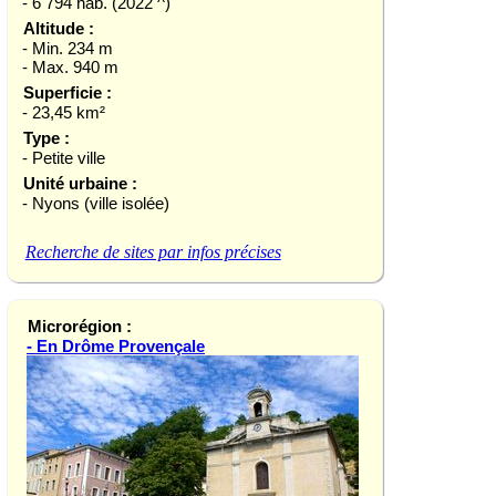
- 6 794 hab. (2022 ^)
Altitude :
- Min. 234 m
- Max. 940 m
Superficie :
- 23,45 km²
Type :
- Petite ville
Unité urbaine :
- Nyons (ville isolée)
Recherche de sites par infos précises
Microrégion :
- En Drôme Provençale