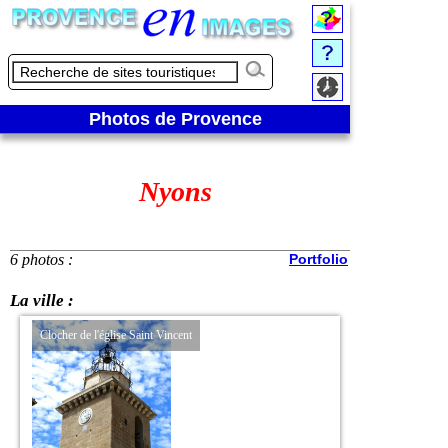
Photos de Provence
Nyons
6 photos :
Portfolio
La ville :
Clocher de l'église Saint Vincent
Vue de la Tour Rando