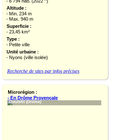
- 6 794 hab. (2022 ^)
Altitude :
- Min. 234 m
- Max. 940 m
Superficie :
- 23,45 km²
Type :
- Petite ville
Unité urbaine :
- Nyons (ville isolée)
Recherche de sites par infos précises
Microrégion :
- En Drôme Provençale
Dieulefit (Drôme)