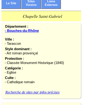
Sites
Liens
Le Site
Voisins
Externes
Chapelle Saint-Gabriel
Département :
- Bouches-du-Rhône
Ville :
- Tarascon
Style dominant :
- Art roman provençal
Protection :
- Classée Monument Historique (1840)
Catégorie :
- Eglise
Culte :
- Catholique romain
Recherche de sites par infos précises