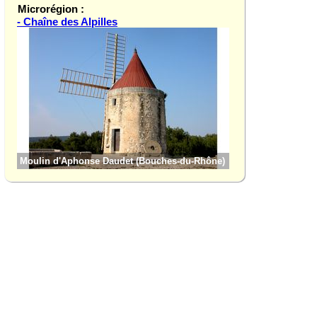
Microrégion :
- Chaîne des Alpilles
Aureille (Bouches-
Moulin d'Aphonse Daudet (Bouches-du-Rhône)