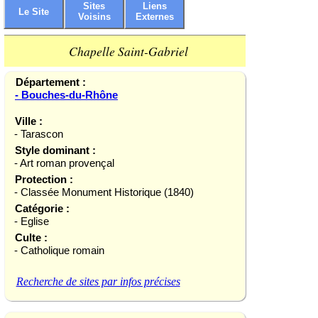
Sites
Liens
Le Site
Voisins
Externes
Chapelle Saint-Gabriel
Département :
- Bouches-du-Rhône
Ville :
- Tarascon
Style dominant :
- Art roman provençal
Protection :
- Classée Monument Historique (1840)
Catégorie :
- Eglise
Culte :
- Catholique romain
Recherche de sites par infos précises