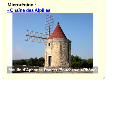
Microrégion :
- Chaîne des Alpilles
Aureille (Bouches-
Moulin d'Aphonse Daudet (Bouches-du-Rhône)