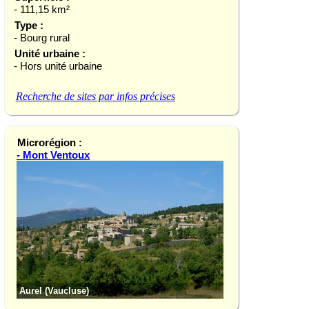
- 111,15 km²
Type :
- Bourg rural
Unité urbaine :
- Hors unité urbaine
Recherche de sites par infos précises
Microrégion :
- Mont Ventoux
Aurel (Vaucluse)
Le Barroux (Vauclu