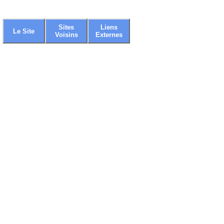
Sites
Liens
Le Site
Voisins
Externes