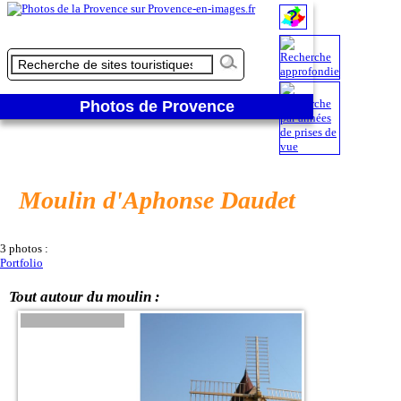
Moulin d'Aphonse Daudet - Tout autour du moulin
Photos de Provence
Moulin d'Aphonse Daudet
3 photos :
Portfolio
Tout autour du moulin :
(1)