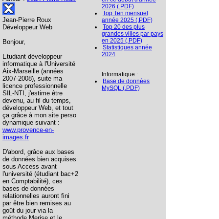
2026 (.PDF)
Top Ten mensuel
Jean-Pierre Roux
année 2025 (.PDF)
Développeur Web
Top 20 des plus
grandes villes par pays
en 2025 (.PDF)
Bonjour,
Statistiques année
2024
Etudiant développeur
informatique à l'Université
Aix-Marseille (années
Informatique :
2007-2008), suite ma
Base de données
licence professionnelle
MySQL (.PDF)
SIL-NTI, j'estime être
devenu, au fil du temps,
développeur Web, et tout
ça grâce à mon site perso
dynamique suivant :
www.provence-en-
images.fr
D'abord, grâce aux bases
de données bien acquises
sous Access avant
l'université (étudiant bac+2
en Comptabilité), ces
bases de données
relationnelles auront fini
par être bien remises au
goût du jour via la
méthode Merise et le