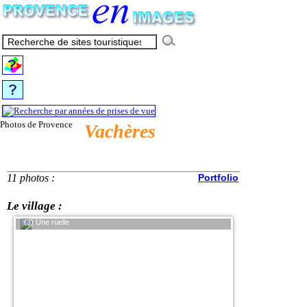
Photos de Provence
Vachères
11 photos :
Portfolio
Le village :
(3) Une ruelle
(4) Une Porte devant