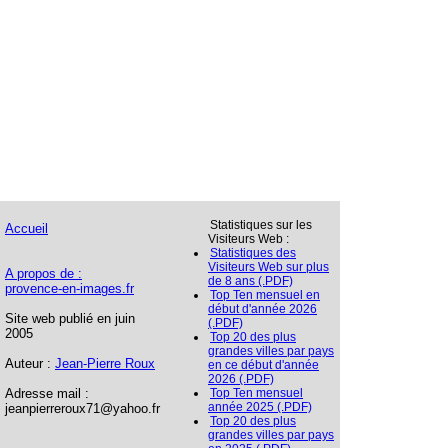
Statistiques sur les
Accueil
Visiteurs Web :
Statistiques des
Visiteurs Web sur plus
A propos de :
de 8 ans (.PDF)
provence-en-images.fr
Top Ten mensuel en
début d'année 2026
Site web publié en juin
(.PDF)
2005
Top 20 des plus
grandes villes par pays
Auteur :
Jean-Pierre Roux
en ce début d'année
2026 (.PDF)
Adresse mail :
Top Ten mensuel
année 2025 (.PDF)
jeanpierreroux71@yahoo.fr
Top 20 des plus
grandes villes par pays