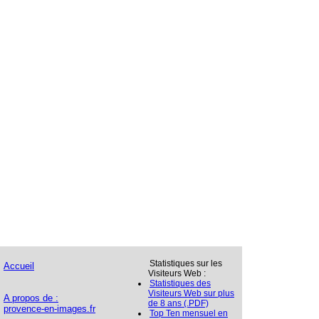
Statistiques sur les
Accueil
Visiteurs Web :
Statistiques des
Visiteurs Web sur plus
A propos de :
de 8 ans (.PDF)
provence-en-images.fr
Top Ten mensuel en