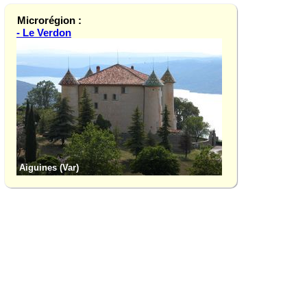
Microrégion :
- Le Verdon
Allemagne-en-Prove
Aiguines (Var)
Provence)