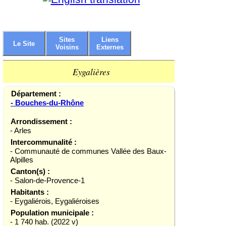
Sites
Liens
Le Site
Voisins
Externes
Eygalières
Département :
- Bouches-du-Rhône
Arrondissement :
- Arles
Intercommunalité :
- Communauté de communes Vallée des Baux-
Alpilles
Canton(s) :
- Salon-de-Provence-1
Habitants :
- Eygaliérois, Eygaliéroises
Population municipale :
- 1 740 hab. (2022 v)