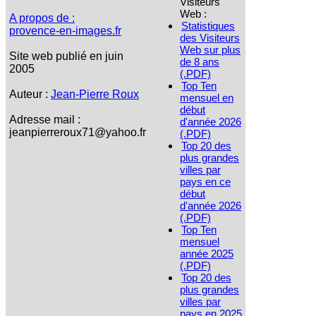
Visiteurs
Web :
A propos de :
Statistiques
provence-en-images.fr
des Visiteurs
Web sur plus
Site web publié en juin
de 8 ans
2005
(.PDF)
Top Ten
Auteur :
Jean-Pierre Roux
mensuel en
début
Adresse mail :
d'année 2026
jeanpierreroux71@yahoo.fr
(.PDF)
Top 20 des
plus grandes
villes par
pays en ce
début
d'année 2026
(.PDF)
Top Ten
mensuel
année 2025
(.PDF)
Top 20 des
plus grandes
villes par
pays en 2025