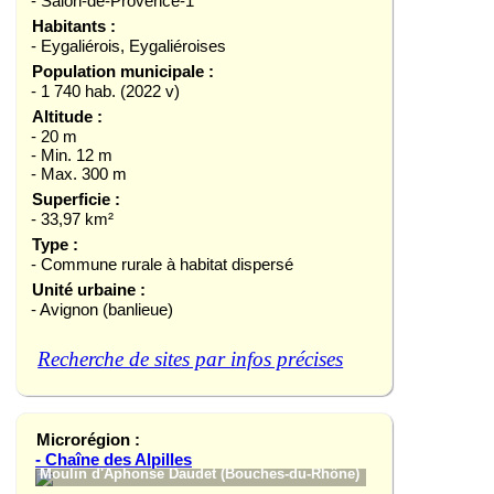
- Salon-de-Provence-1
Habitants :
- Eygaliérois, Eygaliéroises
Population municipale :
- 1 740 hab. (2022 v)
Altitude :
- 20 m
- Min. 12 m
- Max. 300 m
Superficie :
- 33,97 km²
Type :
- Commune rurale à habitat dispersé
Unité urbaine :
- Avignon (banlieue)
Recherche de sites par infos précises
Microrégion :
- Chaîne des Alpilles
Moulin d'Aphonse Daudet (Bouches-du-Rhône)
Aureille (Bouche