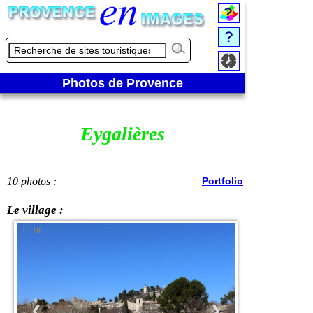
Photos de Provence
Eygalières
10 photos :
Portfolio
Le village :
1 / 10
❮
❯