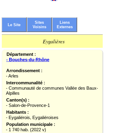
Sites
Liens
Le Site
Voisins
Externes
Eygalières
Département :
- Bouches-du-Rhône
Arrondissement :
- Arles
Intercommunalité :
- Communauté de communes Vallée des Baux-
Alpilles
Canton(s) :
- Salon-de-Provence-1
Habitants :
- Eygaliérois, Eygaliéroises
Population municipale :
- 1 740 hab. (2022 v)