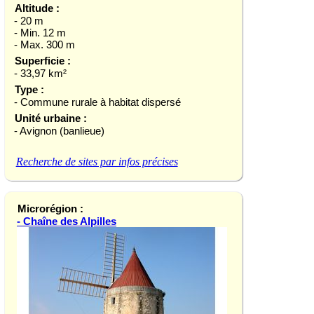
Altitude :
- 20 m
- Min. 12 m
- Max. 300 m
Superficie :
- 33,97 km²
Type :
- Commune rurale à habitat dispersé
Unité urbaine :
- Avignon (banlieue)
Recherche de sites par infos précises
Microrégion :
- Chaîne des Alpilles