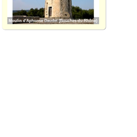
Moulin d'Aphonse Daudet (Bouches-du-Rhône)