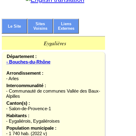
Sites
Liens
Le Site
Voisins
Externes
Eygalières
Département :
- Bouches-du-Rhône
Arrondissement :
- Arles
Intercommunalité :
- Communauté de communes Vallée des Baux-
Alpilles
Canton(s) :
- Salon-de-Provence-1
Habitants :
- Eygaliérois, Eygaliéroises
Population municipale :
- 1 740 hab. (2022 v)