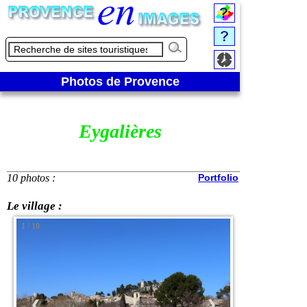
Photos de Provence
Eygalières
10 photos :
Portfolio
Le village :
1 / 10
❮
❯