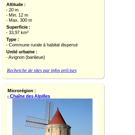
Altitude :
- 20 m
- Min. 12 m
- Max. 300 m
Superficie :
- 33,97 km²
Type :
- Commune rurale à habitat dispersé
Unité urbaine :
- Avignon (banlieue)
Recherche de sites par infos précises
Microrégion :
- Chaîne des Alpilles
Aureille (Bouches-