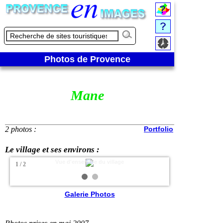
Photos de Provence
Mane
2 photos :
Portfolio
Le village et ses environs :
Vue d'ensemble du village
1 / 2
Galerie Photos
❮
❯