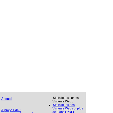
Statistiques sur les
Accueil
Visiteurs Web :
Statistiques des
Visiteurs Web sur plus
A propos de :
de 8 ans (.PDF)