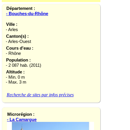
Département :
- Bouches-du-Rhône
Ville :
- Arles
Canton(s) :
- Arles-Ouest
Cours d'eau :
- Rhône
Population :
- 2 087 hab. (2011)
Altitude :
- Min. 0 m
- Max. 3 m
Recherche de sites par infos précises
Microrégion :
- La Camargue