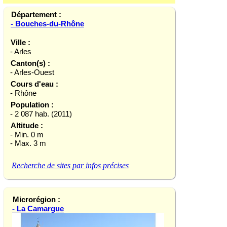
Département :
- Bouches-du-Rhône
Ville :
- Arles
Canton(s) :
- Arles-Ouest
Cours d'eau :
- Rhône
Population :
- 2 087 hab. (2011)
Altitude :
- Min. 0 m
- Max. 3 m
Recherche de sites par infos précises
Microrégion :
- La Camargue