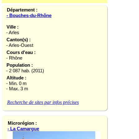
Département :
- Bouches-du-Rhône
Ville :
- Arles
Canton(s) :
- Arles-Ouest
Cours d'eau :
- Rhône
Population :
- 2 087 hab. (2011)
Altitude :
- Min. 0 m
- Max. 3 m
Recherche de sites par infos précises
Microrégion :
- La Camargue