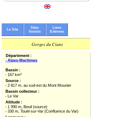
Sites
Liens
Le Site
Voisins
Externes
Gorges du Cians
Département :
- Alpes-Maritimes
Bassin :
- 167 km²
Source :
- 2 817 m, au sud-est du Mont Mounier
Bassin collecteur :
- Le Var
Altitude :
- 1 990 m, Beuil (source)
- 330 m, Touët-sur-Var (Confluence du Var)