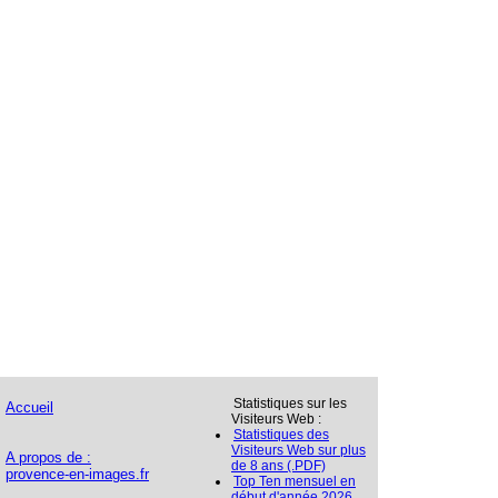
Statistiques sur les
Accueil
Visiteurs Web :
Statistiques des
Visiteurs Web sur plus
A propos de :
de 8 ans (.PDF)
provence-en-images.fr
Top Ten mensuel en
début d'année 2026