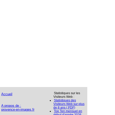
Statistiques sur les
Accueil
Visiteurs Web :
Statistiques des
Visiteurs Web sur plus
A propos de :
de 8 ans (.PDF)
provence-en-images.fr
Top Ten mensuel en
début d'année 2026