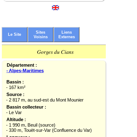
Sites
Liens
Le Site
Voisins
Externes
Gorges du Cians
Département :
- Alpes-Maritimes
Bassin :
- 167 km²
Source :
- 2 817 m, au sud-est du Mont Mounier
Bassin collecteur :
- Le Var
Altitude :
- 1 990 m, Beuil (source)
- 330 m, Touët-sur-Var (Confluence du Var)