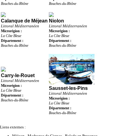
Bouches-du-Rhône
Bouches-du-Rhône
Calanque de Méjean
Niolon
Littoral Méditerranéen
Littoral Méditerranéen
Microrégion :
Microrégion :
La Côte Bleue
La Côte Bleue
Département :
Département :
Bouches-du-Rhône
Bouches-du-Rhône
Carry-le-Rouet
Littoral Méditerranéen
Microrégion :
Sausset-les-Pins
La Côte Bleue
Littoral Méditerranéen
Département :
Microrégion :
Bouches-du-Rhône
La Côte Bleue
Département :
Bouches-du-Rhône
Liens externes :
Méjean - Madrague de Gignac - Balade en Provence
-